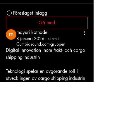
Föreslaget inlägg
Gå med
mayuri kathade
8 januari 2026
·
skrev i
Cumbiasound.com-gruppen
Digital innovation inom frakt- och cargo 
shipping-industrin
Teknologi spelar en avgörande roll i 
utvecklingen av cargo shipping-industrin 
och förändrar hur varor transporteras 
globalt. Digitalisering, automation och 
smarta system har gjort sjöfarten mer 
effektiv, säker och hållbar. Genom 
avancerade spårningssystem baserade 
på IoT kan rederier och logistikföretag 
övervaka last i realtid, vilket minskar 