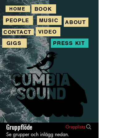
BOOK
HOME
PEOPLE
MUSIC
ABOUT
VIDEO
CONTACT
GIGS
PRESS KIT
Gruppflöde
Grupplista
Se grupper och inlägg nedan.